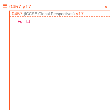
0457
y17
(
IGCSE
Global Perspectives
)
Fq
Et